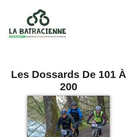
Skip
Toggle
to
Naviga
content
Retour à la galerie principale
Les Dossards De 101 À
200