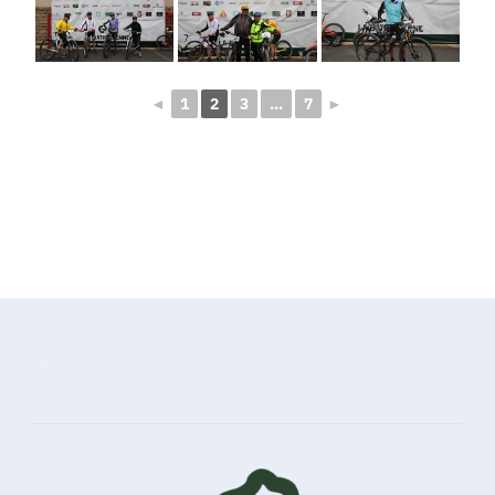
◄
1
2
3
...
7
►