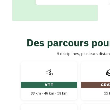
Des parcours pour
5 disciplines, plusieurs dista
🚵

VTT
GRA
33 km · 46 km · 58 km
55