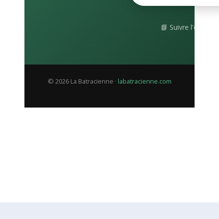
📘 Suivre l'événe
© 2026 La Batracienne ·
labatracienne.com